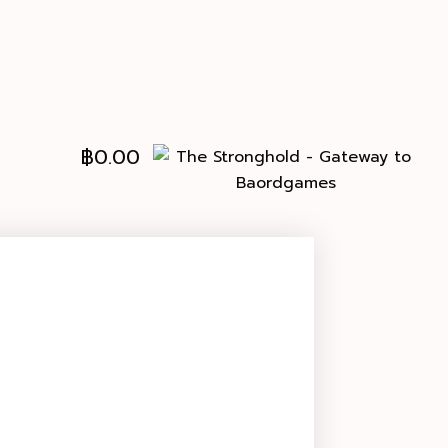
฿
0.00