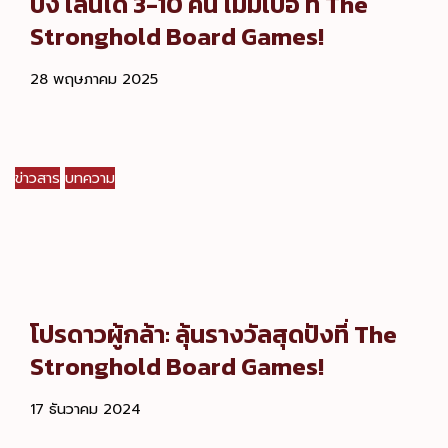
ปัง เล่นได้ 3-10 คน ไม่มีเบื่อ ที่ The
Stronghold Board Games!
28 พฤษภาคม 2025
ข่าวสาร
บทความ
โปรดาวผู้กล้า: ลุ้นรางวัลสุดปังที่ The
Stronghold Board Games!
17 ธันวาคม 2024