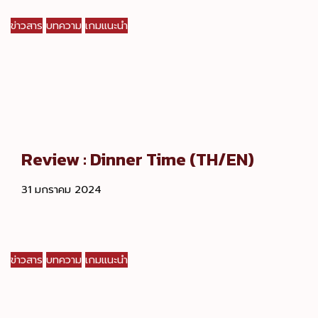
ข่าวสาร
บทความ
เกมแนะนำ
Review : Dinner Time (TH/EN)
31 มกราคม 2024
ข่าวสาร
บทความ
เกมแนะนำ