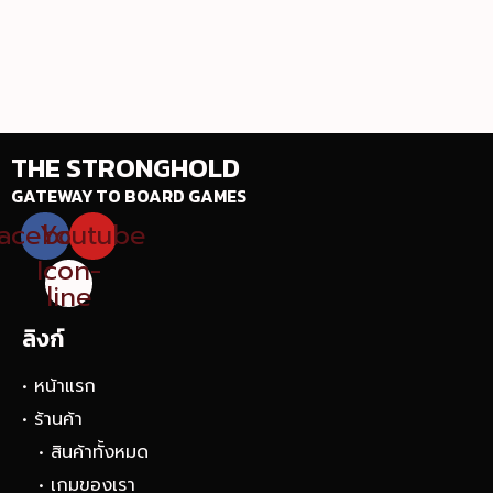
THE STRONGHOLD
GATEWAY TO BOARD GAMES
acebook
Youtube
Icon-
line
ลิงก์
• หน้าแรก
• ร้านค้า
• สินค้าทั้งหมด
• เกมของเรา