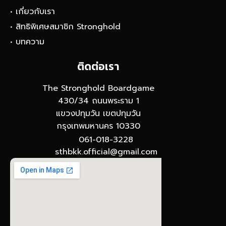
• เกี่ยวกับเรา
• สิทธิพิเศษสมาชิก Stronghold
• บทความ
ติดต่อเรา
The Stronghold Boardgame
430/34 ถนนพระราม 1
แขวงปทุมวัน เขตปทุมวัน
กรุงเทพมหานคร 10330
061-018-3228
sthbkk.official@gmail.com