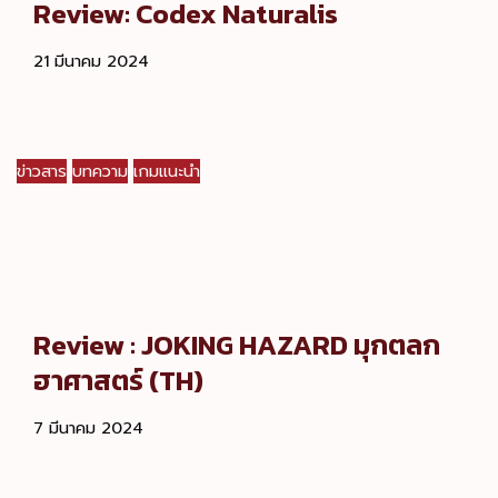
Review: Codex Naturalis
21 มีนาคม 2024
ข่าวสาร
บทความ
เกมแนะนำ
Review : JOKING HAZARD มุกตลก
ฮาศาสตร์ (TH)
7 มีนาคม 2024