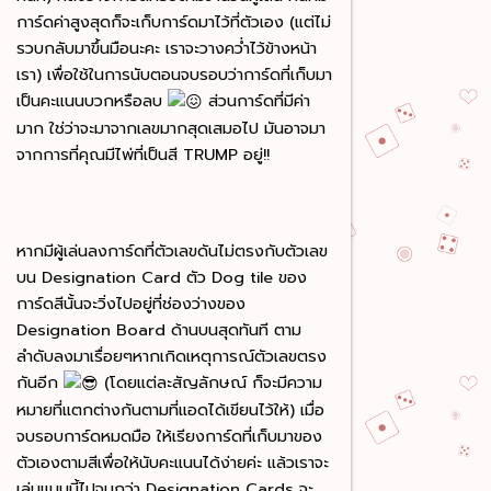
การ์ดค่าสูงสุดก็จะเก็บการ์ดมาไว้ที่ตัวเอง (แต่ไม่
รวบกลับมาขึ้นมือนะคะ เราจะวางคว่ำไว้ข้างหน้า
เรา) เพื่อใช้ในการนับตอนจบรอบว่าการ์ดที่เก็บมา
เป็นคะแนนบวกหรือลบ
ส่วนการ์ดที่มีค่า
มาก ใช่ว่าจะมาจากเลขมากสุดเสมอไป มันอาจมา
จากการที่คุณมีไพ่ที่เป็นสี TRUMP อยู่!!
หากมีผู้เล่นลงการ์ดที่ตัวเลขดันไม่ตรงกับตัวเลข
บน Designation Card ตัว Dog tile ของ
การ์ดสีนั้นจะวิ่งไปอยู่ที่ช่องว่างของ
Designation Board ด้านบนสุดทันที ตาม
ลำดับลงมาเรื่อยๆหากเกิดเหตุการณ์ตัวเลขตรง
กันอีก
(โดยแต่ละสัญลักษณ์ ก็จะมีความ
หมายที่แตกต่างกันตามที่แอดได้เขียนไว้ให้) เมื่อ
จบรอบการ์ดหมดมือ ให้เรียงการ์ดที่เก็บมาของ
ตัวเองตามสีเพื่อให้นับคะแนนได้ง่ายค่ะ แล้วเราจะ
เล่นแบบนี้ไปจนกว่า Designation Cards จะ