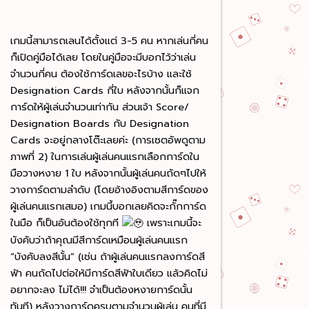
เกมนี้สามารถเลนได้ตั้งแต่ 3-5 คน หากเล่นกี่คน
ก็เปิดคู่มือได้เลย โดยในคู่มือจะมีบอกไว้ว่าเล่น
จำนวนกี่คน ต้องใช้การ์ดเลขอะไรบ้าง และใช้
Designation Cards กี่ใบ หลังจากนั้นก็แจก
การ์ดให้ผู้เล่นจำนวนเท่ากัน ส่วนเจ้า Score/
Designation Boards กับ Designation
Cards จะอยู่กลางโต๊ะเลยค่ะ (การเซตอัพดูตาม
ภาพที่ 2) ในการเล่นผู้เล่นคนแรกเลือกการ์ดใน
มือวางหงาย 1 ใบ หลังจากนั้นผู้เล่นคนถัดๆไปให้
วางการ์ดตามลำดับ (โดยอ้างอิงตามสีการ์ดของ
ผู้เล่นคนแรกเสมอ) เกมนี้บอกเลยคิดจะกั๊กการ์ด
ในมือ ก็เป็นอันต้องใช้ทุกที
เพราะเกมนี้จะ
บังคับว่าถ้าคุณมีสีการ์ดเหมือนผู้เล่นคนแรก
“บังคับลงสีนั้น” (เช่น ถ้าผู้เล่นคนแรกลงการ์ดสี
ฟ้า คนถัดไปต่อให้มีการ์ดสีฟ้าใบเดียว แล้วคิดไม่
อยากจะลง ไม่ได้!!! จำเป็นต้องหงายการ์ดนั้น
ทันที) หลังวางการ์ดครบตามจำนวนผู้เล่น คนที่มี