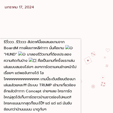
มกราคม 17, 2024
รีวิ้ววว…รีวิววว สัปดาห์นี้ขอเสนอเกมจาก
BoardM ทางฝั่งเกาหลีค่าาาา นั่นคือเกม
“HUND”
มาลองรีวิวเกมที่ต้องประลอง
ความคิดกันบ้าง
คือเป็นเกมที่ครั้งแรกเล่น
เล่นแบบสมองโล่งๆ ลงๆการ์ดตามคนข้างหน้าไป
เรื่อยๆ แต่พอจับทางได้ โอ
โหหหหหหหหหหหหหหห เกมนี้ระดับเซียนต้องมา
เล่นแล้วแหละ!!!! มีระบบ TRUMP เข้ามาเกี่ยวข้อง
อีกแล้วจ้าาาาา Concept ง่ายๆเลย ใครการ์ด
ใหญ่สุดได้เก็บการ์ดชาวบ้านชาวช่องไปหมด!!
ใครคะแนนมากสุดก็ชนะไป๊!! แต่ แต่ แต่ มันซับ
ซ้อนกว่าน้านนนนน มาดูกันๆ