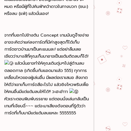
หมด หรือมีผู้ที่ไปค้นฟ้าคว้าดาวในทางบวก (ชนะ)
หรือลบ (แพ้) แล้วนั่นเอง!
จากที่บอกไปข้างต้น Concept เกมมันดูง๊ายง่าย
อาจจะคิดว่าแค่ลงการ์ดที่มีค่าสูงสุดก็ได้เก็บ
การ์ดชาวบ้านมาเป็นคะแนนละ! แต่อย่าลืมเลย
เชียวว่าบางสีที่คุณเก็บมาอาจเป็นแต้มติดลบก็ได้!
แล้วนั่นอาจทำให้คุณเดินดุ่มๆไปสู่ด้านลบ
ตลอดกาล (เกิดขึ้นกับแอดมาแล้ว 555) ทุกการ
เคลื่อนไหวของผู้เล่นอื่น มีผลต่อเราเสมอ สังเกต
ให้ดีว่าเขาเก็บการ์ดสีอะไรไป แล้วชิงไหวพริบเพื่อ
ให้คนอื่นมีแต่แต้มลบให้ได้!! วะฮะฮ่าาา
หัวเราะตอนพิมพ์บรรยาย แต่ตอนนั่งเล่นกลับเป็น
เกมที่เงียบฉี่~~~ แต่จะมาเสียงดังตอนที่รู้ตัวว่า
การ์ดที่เก็บมามีแต่แต้มลบแหละ 5555555