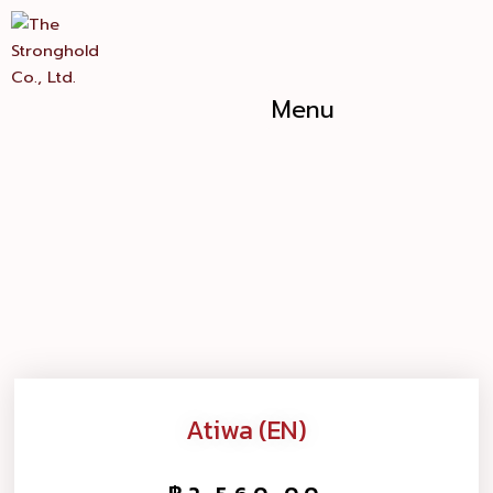
Skip
Atiwa
to
(EN)
content
quantity
Menu
Atiwa (EN)