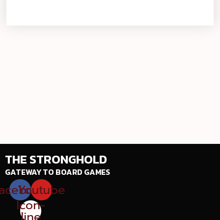
THE STRONGHOLD
GATEWAY TO BOARD GAMES
acebook
Youtube
Icon-
line