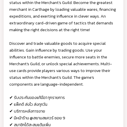
status within the Merchant’s Guild. Become the greatest
merchant in Carthage by loading valuable wares, financing
expeditions, and exerting influence in clever ways. An
extraordinary card-driven game of tactics that demands
making the right decisions at the right time!
Discover and trade valuable goods to acquire special
abilities. Gain influence by trading goods. Use your
influence to battle enemies, secure more seats in the
Merchant’s Guild, or unlock special achievements. Multi-
use cards provide players various ways to improve their
status within the Merchant’s Guild. The game’s
components are language-independent.
✔ รับประกันของแท้มือ1 ทุกรายการ
✔ แพ็คดี ส่งไว ส่งทุกวัน
✔ บริการหลังการขาย
✔ มีหน้าร้าน @สยามสแควร์ ซอย 9
✔ สมาชิกได้สะสมแต้มเพิ่ม