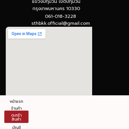
แขวงปทุมวัน เขตปทุมวัน
กรุงเทพมหานคร 10330
061-018-3228
sthbkk.official@gmail.com
© The Stronghold SIAM : Gateway to Board
หน้าแรก
Games
ร้านค้า
ตะกร้า
ข้อกำหนดและเงื่อนไขการใช้งาน นโยบายความเป็นส่วน
สินค้า
ตัว
บัญชี