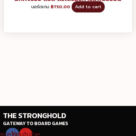
บอร์ดเกม
฿
750.00
Add to cart
THE STRONGHOLD
GATEWAY TO BOARD GAMES
acebook
Youtube