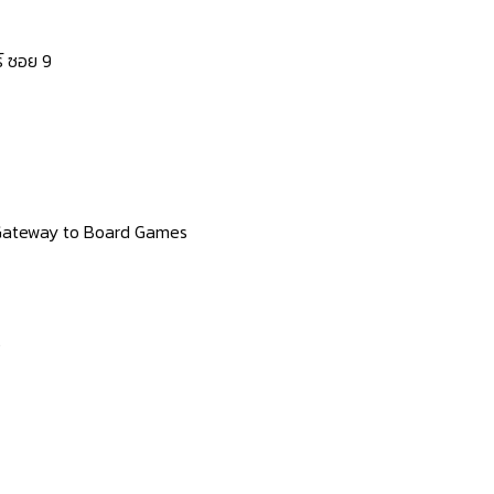
์ ซอย 9
 Gateway to Board Games
0