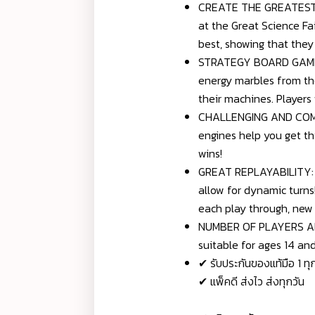
CREATE THE GREATEST G
at the Great Science Fai
best, showing that they 
STRATEGY BOARD GAME: In
energy marbles from th
their machines. Players
CHALLENGING AND COMPET
engines help you get th
wins!
GREAT REPLAYABILITY: A
allow for dynamic turns
each play through, new 
NUMBER OF PLAYERS AND 
suitable for ages 14 a
✔ รับประกันของแท้มือ 1 ท
✔ แพ็คดี ส่งไว ส่งทุกวัน