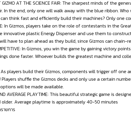
IZMO AT THE SCIENCE FAIR: The sharpest minds of the generat
r. In the end, only one will walk away with the blue ribbon. Who 
can think fast and efficiently build their machines? Only one con
 Gizmos, players take on the role of contestants in the Great 
e innovative plastic Energy Dispenser and use them to constru
 will have to plan ahead as they build, since Gizmos can chain-r
ITIVE: In Gizmos, you win the game by gaining victory points 
ings done faster. Whoever builds the greatest machine and colle
s players build their Gizmos, components will trigger off one 
! Players shuffle the Gizmos decks and only use a certain numb
options will be made available.
AVERAGE PLAYTIME: This beautiful strategic game is designed 
nd older. Average playtime is approximately 40-50 minutes
ุกรายการ