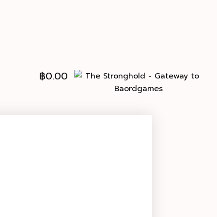
฿
0.00