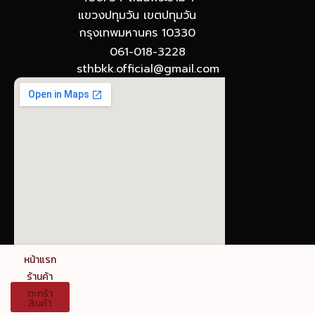
แขวงปทุมวัน เขตปทุมวัน
กรุงเทพมหานคร 10330
061-018-3228
sthbkk.official@gmail.com
© The Stronghold SIAM : Gateway to Board
หน้าแรก
Games
ร้านค้า
ตะกร้า
ข้อกำหนดและเงื่อนไขการใช้งาน นโยบายความเป็นส่วน
สินค้า
ตัว