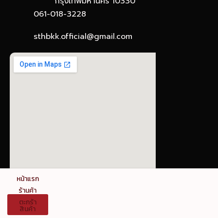
กรุงเทพมหานคร 10330
061-018-3228
sthbkk.official@gmail.com
© The Stronghold SIAM : Gateway to Board
หน้าแรก
Games
ร้านค้า
ตะกร้า
ข้อกำหนดและเงื่อนไขการใช้งาน นโยบายความเป็นส่วน
สินค้า
ตัว