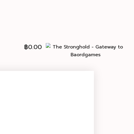
฿
0.00