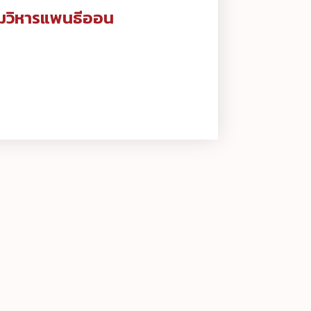
ิมวิหารแพนธีออน