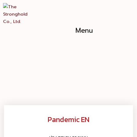
Skip
Pandemic
to
EN
content
quantity
Menu
Pandemic EN