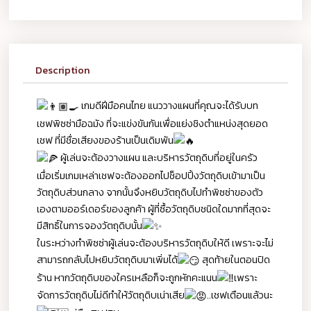
Description
เกมดีฝีมือคนไทย แนววางแผนที่คุณจะได้รับบท
เชฟพิซซ่ามือฉมัง ที่จะแข่งขันกันเพื่อแย่งชิงตำแหน่งสุดยอด
เชฟ ที่มีชื่อเสียงของร้านเป็นเดิมพัน
ผู้เล่นจะต้องวางแผน และบริหารวัตถุดิบที่อยู่ในครัว
เมื่อเริ่มเกมเหล่าเชฟจะต้องออกไปช็อปปิ้งวัตถุดิบเข้ามาเป็น
วัตถุดิบส่วนกลาง จากนั้นจึงหยิบวัตถุดิบไปทำพิซซ่าของตัว
เองตามออร์เดอร์ของลูกค้า ผู้ที่ซื้อวัตถุดิบชนิดใดมากที่สุดจะ
มีสิทธิ์ในการจองวัตถุดิบนั้น
ในระหว่างทำพิซซ่าผู้เล่นจะต้องบริหารวัตถุดิบให้ดี เพราะจะไม่
สามารถกลับไปหยิบวัตถุดิบมาเพิ่มได้
สุดท้ายในตอนปิด
ร้าน หากวัตถุดิบของใครเหลือก็จะถูกหักคะแนน
เพราะ
จัดการวัตถุดิบไม่ดีทำให้วัตถุดิบเน่าเสีย
..เชฟเตือนแล้วนะ