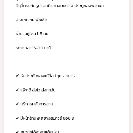
อินุที่ตรงกับรูปแบบที่แสดงบนการ์ดประตูของพวกเขา
ประเภทเกม พัซเซิล
จำนวนผู้เล่น 1-5 คน
ระยะเวลา 15-30 นาที
✔ รับประกันของแท้มือ 1 ทุกรายการ
✔ แพ็คดี ส่งไว ส่งทุกวัน
✔ บริการหลังการขาย
✔ มีหน้าร้าน @สยามสแควร์ ซอย 9
✔ สมาชิกได้สะสมแต้มเพิ่ม