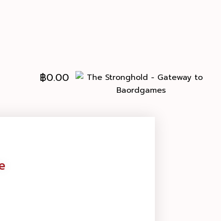
฿
0.00
e