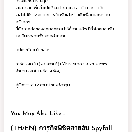
หรือแม้กระทั่งในคุก!
• มีสายลับเพิ่มขึ้นเป็น 2 คน โหด มันส์ ฮา ท้าทายกว่าเดิม
• เล่นได้ถึง 12 คน! เหมาะสำหรับเล่นร่วมกับเพื่อนและครอบ
ครัวสุดๆ
นี่คือภาคต่อของสุดยอดเกมปาร์ตี้สายบลัฟ ที่ทั่วโลกยอมรับ
และมียอดขายทั่วโลกถล่มทลาย
อุปกรณ์ภายในกล่อง
การ์ด 240 ใบ (20 สถานที่) (ใช้ซองขนาด 63.5*88 mm.
จำนวน 240ใบ หรือ 5แพ็ค)
คู่มือการเล่น 2 ภาษา ไทย/อังกฤษ
You May Also Like…
(TH/EN) ภารกิจพิชิตสายลับ Spyfall