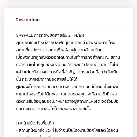
Description
SPYFALL ภารกิจพิชิตสายลับ 2 TH/EN
สุดยอดเกมปาร์ตี้สายบลัฟที่ทุกคนต้องมี มาพร้อมภาคใหม่
สถานที่ใหม่กว่า 20 สถานที่ พร้อมคู่หูสายลับคนใหม่
เมื่อพวกเราถูกส่งตัวออกเดินทางไปทำภารกิจสำคัญ ณ สถาน
ที่ต่างๆ แต่ในกลุ่มของเราดันมี “สายลับ” ปลอมตัวเข้ามา ไม่ใช่
แค่ 1 แต่มาถึง 2 คน! ภารกิจที่สำคัญและเร่งด่วนยิ่งกว่าจึงเกิด
ขึ้น กระชากหน้ากากของสายลับให้ได้
ผู้เล่นจะได้ลองสวมบทบาทต่างๆ ตามสถานที่ที่กำหนดในแต่ละ
เกม แต่จงระวังให้ดี! เพราะในกลุ่มของคุณจะมีสายลับที่แฝง
ตัวตามสืบข้อมูลของเป้าหมายว่าอยู่สถานที่แห่งใด จงร่วมมือ
กันตามหาตัวสายลับให้ได้ ก่อนที่จะสายเกินไป
ภาคใหม่มีอะไรเพิ่มเติม
• สถานที่ใหม่ๆถึง 20 ที่ ไม่ว่าจะเป็นโรงงานช็อกโกแลต ไร่องุ่น