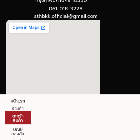
กรุงเทพมหานคร 10330
061-018-3228
sthbkk.official@gmail.com
© The Stronghold SIAM : Gateway to Board
หน้าแรก
Games
ร้านค้า
ตะกร้า
ข้อกำหนดและเงื่อนไขการใช้งาน นโยบายความเป็นส่วน
สินค้า
ตัว
บัญชี
ของฉัน