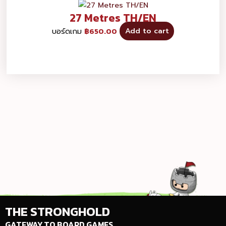
27 Metres TH/EN
บอร์ดเกม
฿
650.00
Add to cart
THE STRONGHOLD
GATEWAY TO BOARD GAMES