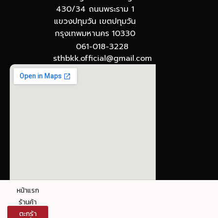
430/34 ถนนพระราม 1
แขวงปทุมวัน เขตปทุมวัน
กรุงเทพมหานคร 10330
061-018-3228
sthbkk.official@gmail.com
© The Stronghold SIAM : Gateway to Board
หน้าแรก
Games
ร้านค้า
ตะกร้า
ข้อกำหนดและเงื่อนไขการใช้งาน นโยบายความเป็นส่วน