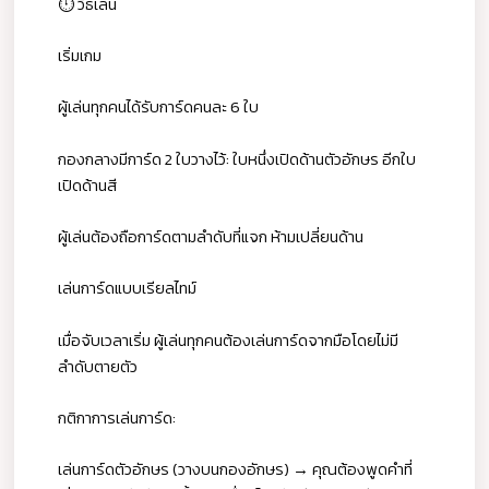
⏱️ วิธีเล่น
เริ่มเกม
ผู้เล่นทุกคนได้รับการ์ดคนละ 6 ใบ
กองกลางมีการ์ด 2 ใบวางไว้: ใบหนึ่งเปิดด้านตัวอักษร อีกใบ
เปิดด้านสี
ผู้เล่นต้องถือการ์ดตามลำดับที่แจก ห้ามเปลี่ยนด้าน
เล่นการ์ดแบบเรียลไทม์
เมื่อจับเวลาเริ่ม ผู้เล่นทุกคนต้องเล่นการ์ดจากมือโดยไม่มี
ลำดับตายตัว
กติกาการเล่นการ์ด:
เล่นการ์ดตัวอักษร (วางบนกองอักษร) → คุณต้องพูดคำที่