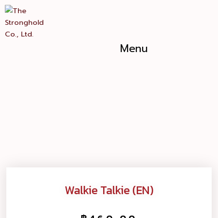
Skip
Walkie
to
Talkie
content
(EN)
quantity
Menu
Walkie Talkie (EN)