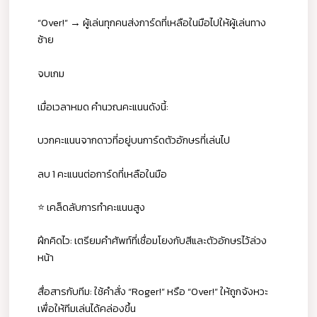
“Over!” → ผู้เล่นทุกคนส่งการ์ดที่เหลือในมือไปให้ผู้เล่นทาง
ซ้าย
จบเกม
เมื่อเวลาหมด คำนวณคะแนนดังนี้:
บวกคะแนนจากดาวที่อยู่บนการ์ดตัวอักษรที่เล่นไป
ลบ 1 คะแนนต่อการ์ดที่เหลือในมือ
⭐ เคล็ดลับการทำคะแนนสูง
ฝึกคิดไว: เตรียมคำศัพท์ที่เชื่อมโยงกับสีและตัวอักษรไว้ล่วง
หน้า
สื่อสารกับทีม: ใช้คำสั่ง “Roger!” หรือ “Over!” ให้ถูกจังหวะ
เพื่อให้ทีมเล่นได้คล่องขึ้น