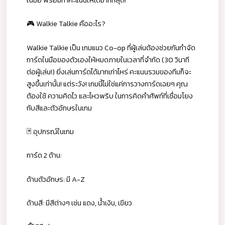
ในมือ พร้อมทำคะแนนให้ได้มากที่สุด!
🎮 Walkie Talkie คืออะไร?
Walkie Talkie เป็น เกมแนว Co-op ที่ผู้เล่นต้องช่วยกันกำจัด
การ์ดในมือของตัวเองให้หมดภายในเวลาที่จำกัด (30 วินาที
ต่อผู้เล่น!) ยิ่งเล่นการ์ดได้มากเท่าไหร่ คะแนนรวมของทีมก็จะ
สูงขึ้นเท่านั้น! แต่ระวัง! เกมนี้ไม่ใช่แค่การวางการ์ดเฉยๆ คุณ
ต้องใช้ ความคิดไว และไหวพริบ ในการคิดคำศัพท์ที่เชื่อมโยง
กับสีและตัวอักษรในเกม
🃏 อุปกรณ์ในเกม
การ์ด 2 ด้าน:
ด้านตัวอักษร: มี A-Z
ด้านสี: มีสีต่างๆ เช่น แดง, น้ำเงิน, เขียว