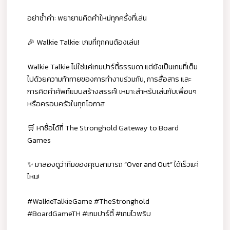
อย่าซ้ำคำ: พยายามคิดคำใหม่ทุกครั้งที่เล่น
🎉 Walkie Talkie: เกมที่ทุกคนต้องเล่น!
Walkie Talkie ไม่ใช่แค่เกมปาร์ตี้ธรรมดา แต่ยังเป็นเกมที่เต็ม
ไปด้วยความท้าทายของการทำงานร่วมกัน, การสื่อสาร และ
การคิดคำศัพท์แบบสร้างสรรค์! เหมาะสำหรับเล่นกับเพื่อนๆ
หรือครอบครัวในทุกโอกาส
🛒 หาซื้อได้ที่ The Stronghold Gateway to Board
Games
✨ มาลองดูว่าทีมของคุณสามารถ “Over and Out” ได้เร็วแค่
ไหน!
#WalkieTalkieGame #TheStronghold
#BoardGameTH #เกมปาร์ตี้ #เกมไวพริบ