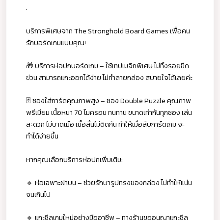
.
บริการพิเศษจาก The Stronghold Board Games เพื่อคน
รักบอร์ดเกมแบบคุณ!
🎁 บริการห่อปกบอร์ดเกม – ใช้เทปเมจิกพิเศษ ไม่ทิ้งรอยขีด
ข่วน สามารถแกะออกได้ง่าย ไม่ทำลายกล่อง สบายใจได้เลยค่ะ
🃏 ซองใส่การ์ดคุณภาพสูง – ซอง Double Puzzle คุณภาพ
พรีเมียม เนื้อหนา 70 ไมครอน ทนทาน ขนาดเท่ากันทุกซอง เล่น
สะดวก ไม่บาดเมือ เนื้อลื่นไม่ติดกัน ทำให้เมื่อสับการ์ดเกม จะ
ทำได้ง่ายขึ้น
หากคุณเลือกบริการห่อปกเพิ่มเติม:
🔹 ห่อเฉพาะฝาบน – ช่วยรักษารูปทรงของกล่อง ไม่ทำให้แน่น
จนเกินไป
🔹 แกะซีลเกมใหม่อย่างมืออาชีพ – ทางร้านขออนุญาแกะซีล