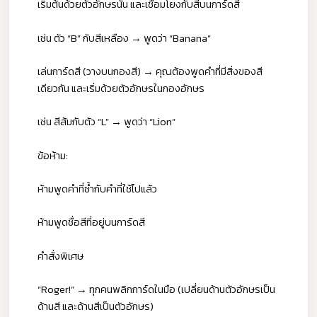
เริ่มต้นด้วยตัวอักษรนั้น และเชื่อมโยงกับสีบนการ์ดสี
เช่น ตัว “B” กับสีเหลือง → พูดว่า “Banana”
เล่นการ์ดสี (วางบนกองสี) → คุณต้องพูดคำที่มีสิ่งของสี
เดียวกัน และเริ่มด้วยตัวอักษรในกองอักษร
เช่น สีส้มกับตัว “L” → พูดว่า “Lion”
ข้อห้าม:
ห้ามพูดคำที่ซ้ำกับคำที่ใช้ไปแล้ว
ห้ามพูดชื่อสีที่อยู่บนการ์ดสี
คำสั่งพิเศษ
“Roger!” → ทุกคนพลิกการ์ดในมือ (เปลี่ยนด้านตัวอักษรเป็น
ด้านสี และด้านสีเป็นตัวอักษร)