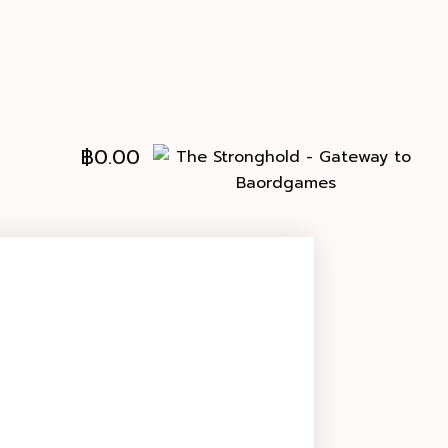
฿
0.00