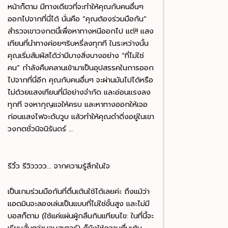
หน้าก็ตาม มีทางเดียวที่จะทำให้คุณกับคนอื่นๆ
ออกไปจากที่นี่ได้ นั่นคือ “คุณต้องร่วมมือกัน”
สำรวจเขาวงกตนี้เพื่อหาทางหนีออกไป แต่!! แสง
เทียนที่นำทางค่อยๆริบหรี่ลงทุกที ในระหว่างนั้น
คุณเริ่มสัมผัสได้ว่ามีบางสิ่งบางอย่าง “ที่ไม่ใช่
คน” กำลังคืบคลานเข้ามาเป็นอุปสรรคในการออก
ไปจากที่นี่อีก คุณกับคนอื่นๆ จะผ่านมันไปได้หรือ
ไม่ด้วยแสงเทียนที่มีอย่างจำกัด และอ่อนแรงลง
ทุกที จงหากุญแจให้ครบ และหาทางออกให้เจอ
ก่อนแสงไฟจะดับวูบ แล้วทำให้คุณดำดิ่งอยู่ในเขา
วงกตชั่วนิจนิรันดร์ …
รีวิ้ว รีวิวววว… จากความรู้สึกในใจ
เป็นเกมร่วมมือกันที่ตื่นเต้นใช้ได้เลยค่ะ ถึงแม้ว่า
แอดมินจะลองเล่นเป็นแบบที่ไม่ใช่ขั้นสูง และไม่มี
บอสก็ตาม (ใช้แค่แผ่นผู้กลืนกินแทียนไข: ในที่นี้จะ
เรียนสั้นๆว่ามอนสเตอร์) ก็ยังให้ความตื่นเต้น