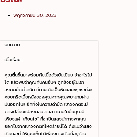
พฤศจิกายน 30, 2023
บทความ
เนื้อเรื่อง…
คุณตื่นขึ้นมาพร้อมกับเนื้อตัวเย็นเยียบ จำอะไรไม่
ได้ แล้วพบว่าคุณกับคนอื่นๆ ถูกขังอยู่ในเขา
วงกตมืดดำสนิท ที่ทางเดินเป็นหินแสนขรุขระที่จะ
คอยกรีดเนื้อหนังของคุณหากคุณพยายามผ่าน
มันออกไป!!
อีกทั้งในความดำมืด เขาวงกตจะมี
การเปลี่ยนแปลงตลอดเวลา แถมในมือคุณมี
เพียงแค่ “เทียนไข” ที่จะเป็นแสงนำทางพาคุณ
ออกไปจากเขาวงกตที่โหดร้ายนี้ได้ ถึงแม้ว่าแสง
เทียนจะทำให้คุณเห็นได้เพียงทางเดินที่อยู่ด้าน