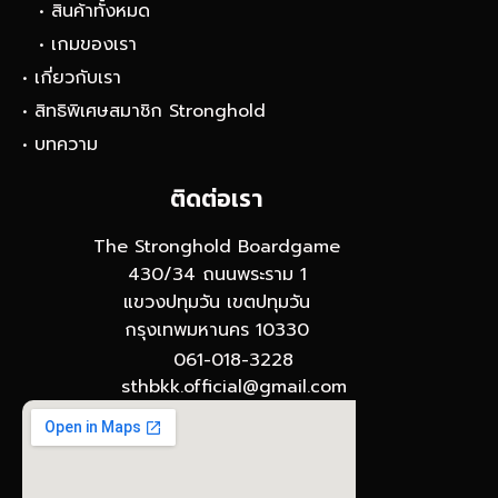
• สินค้าทั้งหมด
• เกมของเรา
• เกี่ยวกับเรา
• สิทธิพิเศษสมาชิก Stronghold
• บทความ
ติดต่อเรา
The Stronghold Boardgame
430/34 ถนนพระราม 1
แขวงปทุมวัน เขตปทุมวัน
กรุงเทพมหานคร 10330
061-018-3228
sthbkk.official@gmail.com