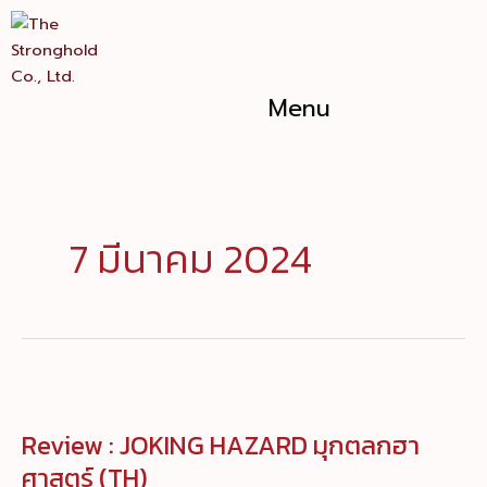
Skip
to
content
Menu
7 มีนาคม 2024
Review
:
Review : JOKING HAZARD มุกตลกฮา
JOKING
HAZARD
ศาสตร์ (TH)